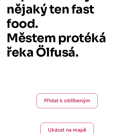
nějaký
ten
fast
food.
Městem
protéká
řeka
Ölfusá.
Přidat k oblíbeným
Ukázat na mapě