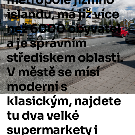
islandu,
má
již
více
než
6000
obyvatel
a
je
správním
střediskem
oblasti.
V
městě
se
mísí
moderní
s
klasickým,
najdete
tu
dva
velké
supermarkety
i