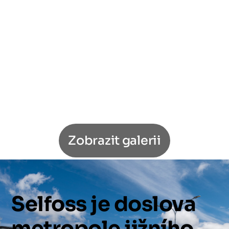
Zobrazit galerii
Selfoss
je
doslova
metropole
jižního