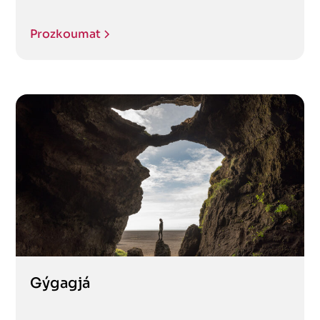
Prozkoumat
Gýgagjá