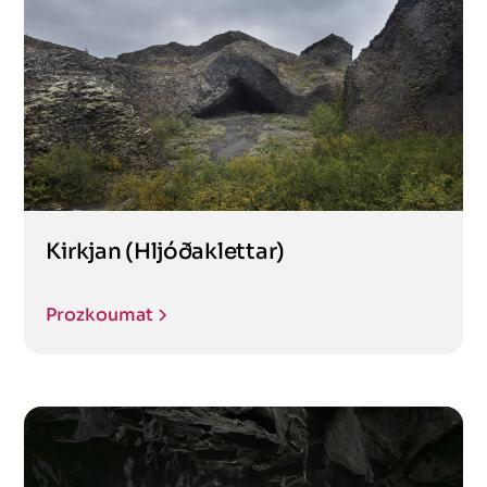
Kirkjan (Hljóðaklettar)
Prozkoumat