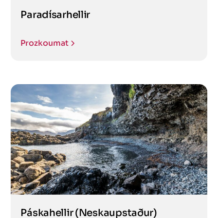
Paradísarhellir
Prozkoumat
Páskahellir (Neskaupstaður)