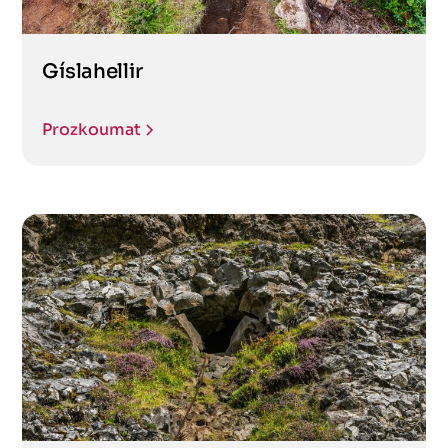
Gíslahellir
Prozkoumat