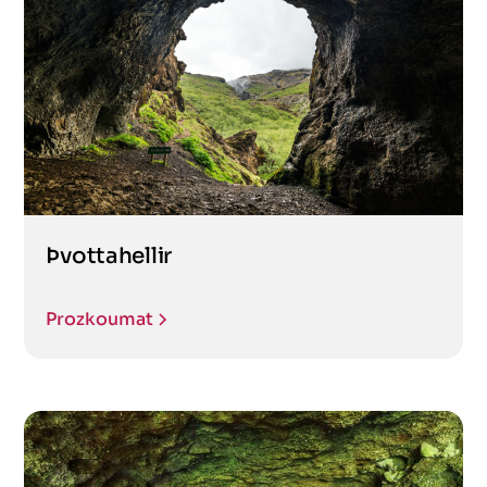
Þvottahellir
Prozkoumat