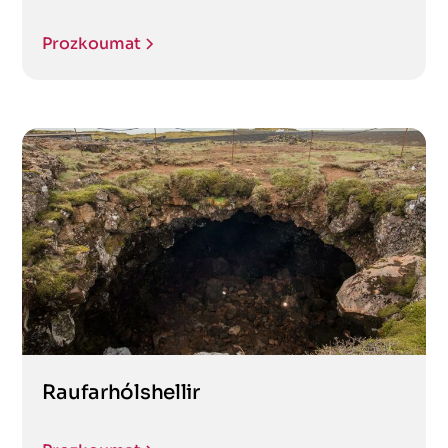
Prozkoumat
Raufarhólshellir