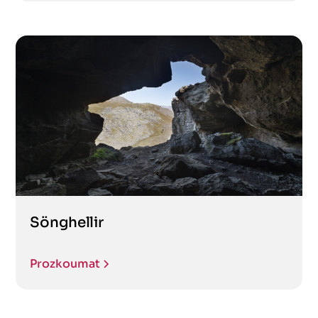
Sönghellir
Prozkoumat