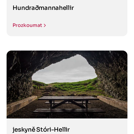
Hundraðmannahellir
Prozkoumat
jeskyně Stóri-Hellir