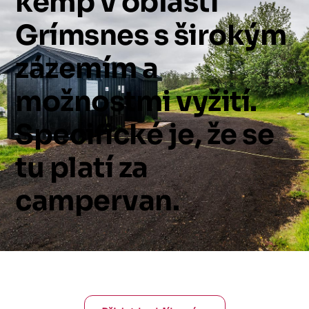
kemp
v
oblasti
Grímsnes
s
širokým
zázemím
a
možnostmi
vyžití.
Specifické
je,
že
se
tu
platí
za
campervan.