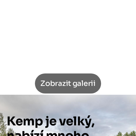
Zobrazit galerii
Kemp
je
velký,
nabízí
mnoho