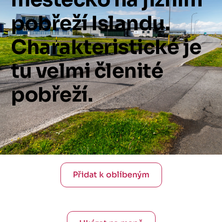
pobřeží
Islandu.
Charakteristické
je
tu
velmi
členité
pobřeží.
Přidat k oblíbeným