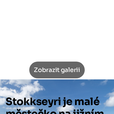
Zobrazit galerii
Stokkseyri
je
malé
městečko
na
jižním