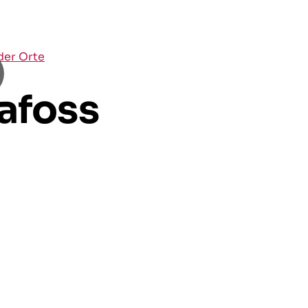
 der Orte
afoss