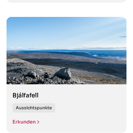
Übrigens interessante
Sehenswürdigkeiten
Verlassene Orte
Vulkane
Wasserfälle
Bjálfafell
Aussichtspunkte
Erkunden