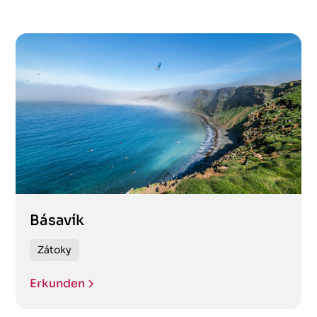
Básavík
Zátoky
Erkunden