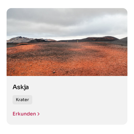
Askja
Krater
Erkunden