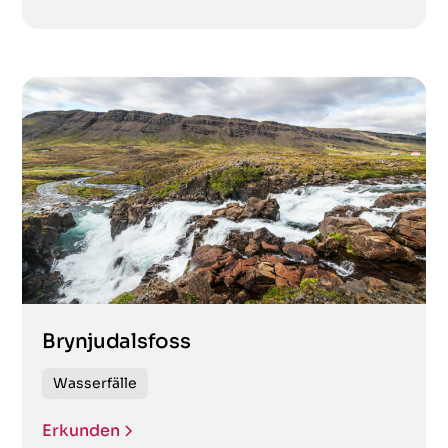
Interessante Komposition
Klippen
Krater
Lavafelder
Museum
Nationalpark
Brynjudalsfoss
Natürliche geothermische Pools
Wasserfälle
Naturschutzgebiet
Erkunden