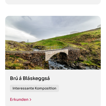
Parkplätze mit WC – Toiletten
Passieren
Quelle
Schluchten
Seen
Städte
Brú á Bláskeggsá
Strände
Interessante Komposition
Täler
Erkunden