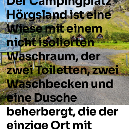
Der
Campingplatz
Hörgsland
ist
eine
Wiese
mit
einem
nicht
isolierten
Waschraum,
der
zwei
Toiletten,
zwei
Waschbecken
und
eine
Dusche
beherbergt,
die
der
einzige
Ort
mit