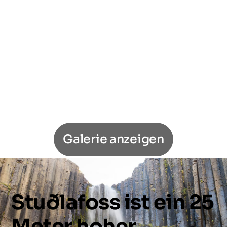
Galerie anzeigen
Stuðlafoss
ist
ein
25
Meter
hoher