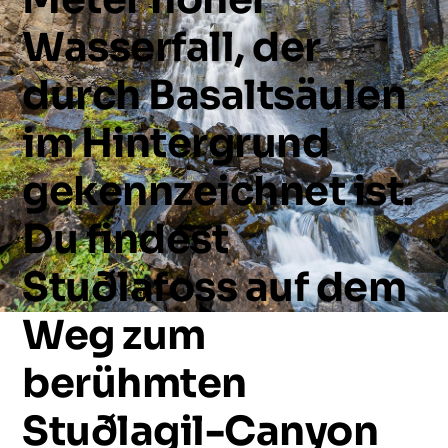
Wasserfall,
der
durch
Basaltsäulen
im
Hintergrund
gekennzeichnet
ist.
Du
findest
Stuðlafoss
auf
dem
Weg
zum
berühmten
Stuðlagil-Canyon