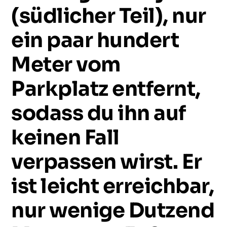
(südlicher
Teil),
nur
ein
paar
hundert
Meter
vom
Parkplatz
entfernt,
sodass
du
ihn
auf
keinen
Fall
verpassen
wirst.
Er
ist
leicht
erreichbar,
nur
wenige
Dutzend