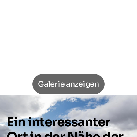
Galerie anzeigen
Ein
interessanter
Ort
in
der
Nähe
der