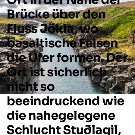
Brücke
über
den
Fluss
Jökla,
wo
basaltische
Felsen
die
Ufer
formen.
Der
Ort
ist
sicherlich
nicht
so
beeindruckend
wie
die
nahegelegene
Schlucht
Stuðlagil,