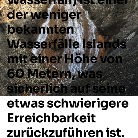
der
weniger
bekannten
Wasserfälle
Islands
mit
einer
Höhe
von
60
Metern,
was
sicherlich
auf
seine
etwas
schwierigere
Erreichbarkeit
zurückzuführen
ist.