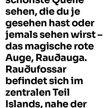
sehen,
die
du
je
gesehen
hast
oder
jemals
sehen
wirst
–
das
magische
rote
Auge,
Rauðauga.
Rauðufossar
befindet
sich
im
zentralen
Teil
Islands,
nahe
der