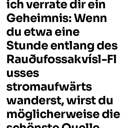
ich
verrate
dir
ein
Geheimnis:
Wenn
du
etwa
eine
Stunde
entlang
des
Rauðufossakvísl-Fl
usses
stromaufwärts
wanderst,
wirst
du
möglicherweise
die
schönste
Quelle