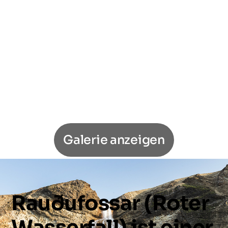
Galerie anzeigen
Rauðufossar
(Roter
Wasserfall)
ist
einer