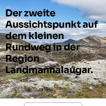
Der
zweite
Aussichtspunkt
auf
dem
kleinen
Rundweg
in
der
Region
Landmannalaugar.