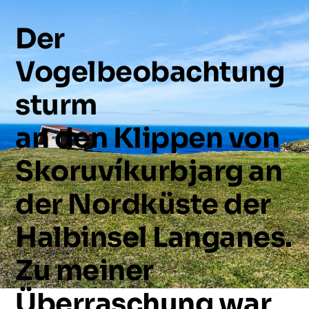
Der
Vogelbeobachtung
sturm
an
den
Klippen
von
Skoruvíkurbjarg
an
der
Nordküste
der
Halbinsel
Langanes.
Zu
meiner
Überraschung
war