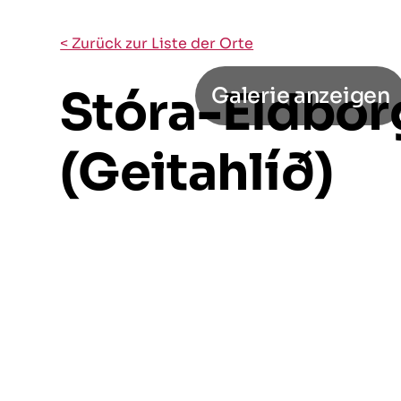
< Zurück zur Liste der Orte
Stóra-Eldbor
Galerie anzeigen
(Geitahlíð)