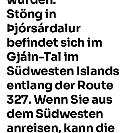
Stöng
in
Þjórsárdalur
befindet
sich
im
Gjáin-Tal
im
Südwesten
Islands
entlang
der
Route
327.
Wenn
Sie
aus
dem
Südwesten
anreisen,
kann
die