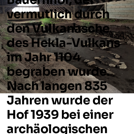
vermutlich
durch
den
Vulkanasche
des
Hekla-Vulkans
im
Jahr
1104
begraben
wurde.
Nach
langen
835
Jahren
wurde
der
Hof
1939
bei
einer
archäologischen