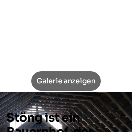
Galerie anzeigen
Stöng
ist
ein
Bauernhof,
der