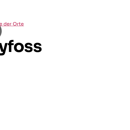
te der Orte
yfoss