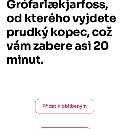
Grófarlækjarfoss,
od
kterého
vyjdete
prudký
kopec,
což
vám
zabere
asi
20
minut.
Přidat k oblíbeným