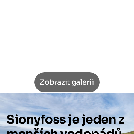
Zobrazit galerii
Sionyfoss
je
jeden
z
menších
vodopádů