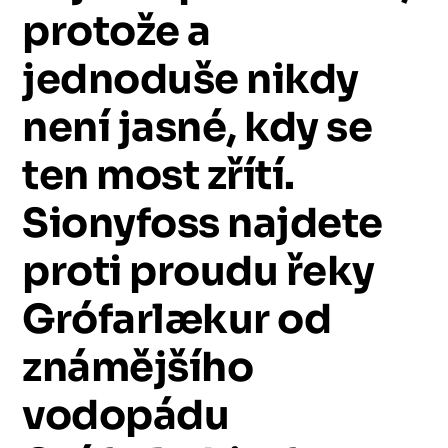
protože
a
jednoduše
nikdy
není
jasné,
kdy
se
ten
most
zřítí.
Sionyfoss
najdete
proti
proudu
řeky
Grófarlækur
od
známějšího
vodopádu