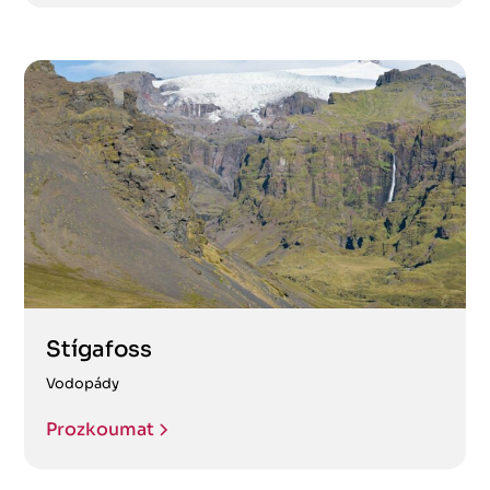
Stígafoss
Vodopády
Prozkoumat