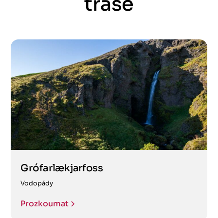
trase
Grófarlækjarfoss
Vodopády
Prozkoumat