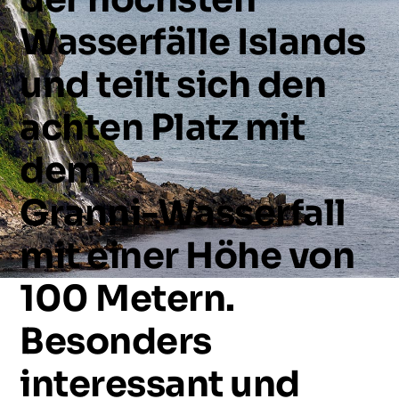
Wasserfälle
Islands
und
teilt
sich
den
achten
Platz
mit
dem
Granni-Wasserfall
mit
einer
Höhe
von
100
Metern.
Besonders
interessant
und