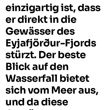
einzigartig
ist,
dass
er
direkt
in
die
Gewässer
des
Eyjafjörður-Fjords
stürzt.
Der
beste
Blick
auf
den
Wasserfall
bietet
sich
vom
Meer
aus,
und
da
diese