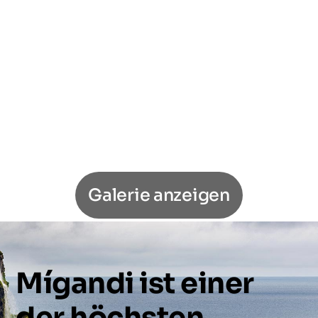
Galerie anzeigen
Mígandi
ist
einer
der
höchsten