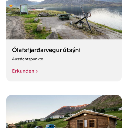
Ólafsfjarðarvegur útsýni
Aussichtspunkte
Erkunden