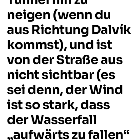
neigen
(wenn
du
aus
Richtung
Dalvík
kommst),
und
ist
von
der
Straße
aus
nicht
sichtbar
(es
sei
denn,
der
Wind
ist
so
stark,
dass
der
Wasserfall
„aufwärts
zu
fallen“