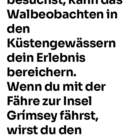
Walbeobachten
in
den
Küstengewässern
dein
Erlebnis
bereichern.
Wenn
du
mit
der
Fähre
zur
Insel
Grímsey
fährst,
wirst
du
den