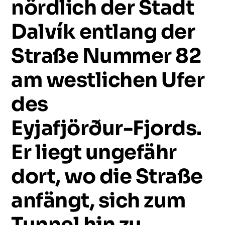
nördlich
der
Stadt
Dalvík
entlang
der
Straße
Nummer
82
am
westlichen
Ufer
des
Eyjafjörður-Fjords.
Er
liegt
ungefähr
dort,
wo
die
Straße
anfängt,
sich
zum
Tunnel
hin
zu