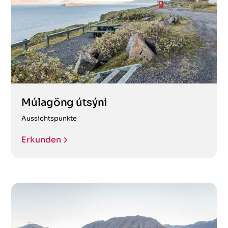
Múlagöng útsýni
Aussichtspunkte
Erkunden