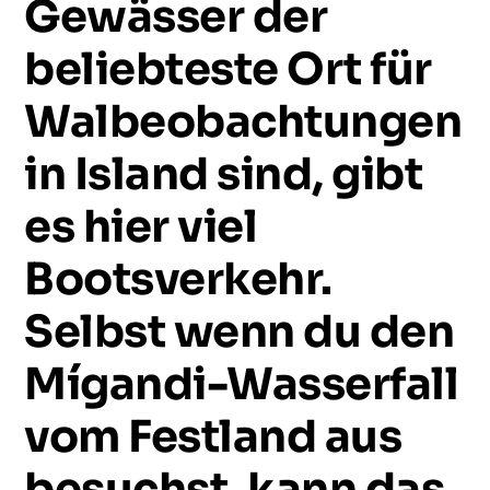
Gewässer
der
beliebteste
Ort
für
Walbeobachtungen
in
Island
sind,
gibt
es
hier
viel
Bootsverkehr.
Selbst
wenn
du
den
Mígandi-Wasserfall
vom
Festland
aus
besuchst,
kann
das