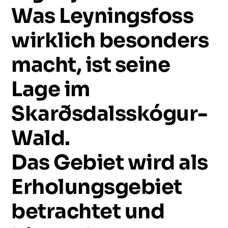
Was
Leyningsfoss
wirklich
besonders
macht,
ist
seine
Lage
im
Skarðsdalsskógur-
Wald.
Das
Gebiet
wird
als
Erholungsgebiet
betrachtet
und