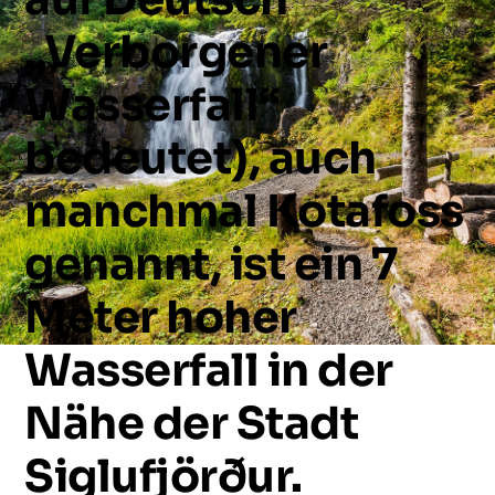
„Verborgener
Wasserfall“
bedeutet),
auch
manchmal
Kotafoss
genannt,
ist
ein
7
Meter
hoher
Wasserfall
in
der
Nähe
der
Stadt
Siglufjörður.