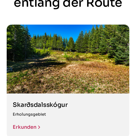
entlang der Route
Skarðsdalsskógur
Erholungsgebiet
Erkunden