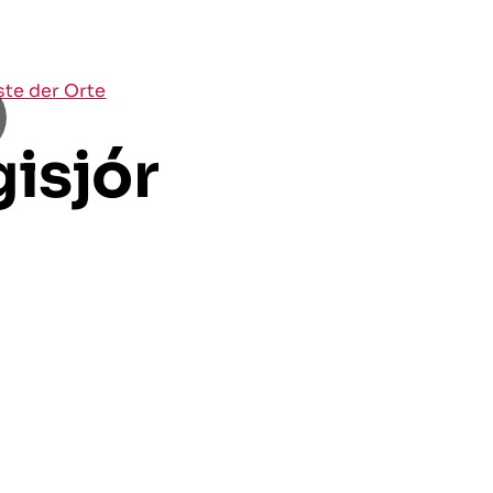
iste der Orte
isjór