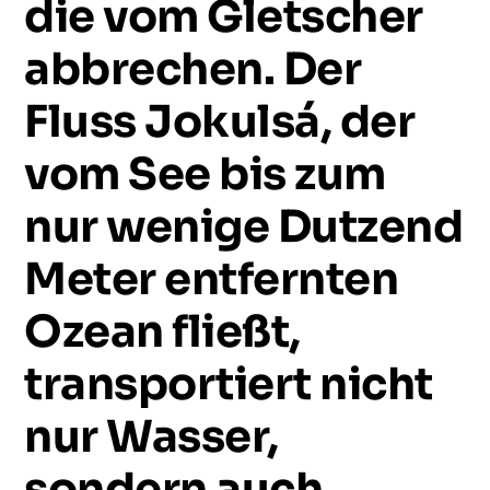
die
vom
Gletscher
abbrechen.
Der
Fluss
Jokulsá,
der
vom
See
bis
zum
nur
wenige
Dutzend
Meter
entfernten
Ozean
fließt,
transportiert
nicht
nur
Wasser,
sondern
auch