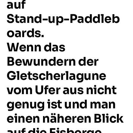
auf
Stand-up-Paddleb
oards.
Wenn
das
Bewundern
der
Gletscherlagune
vom
Ufer
aus
nicht
genug
ist
und
man
einen
näheren
Blick
auf
die
Eisberge