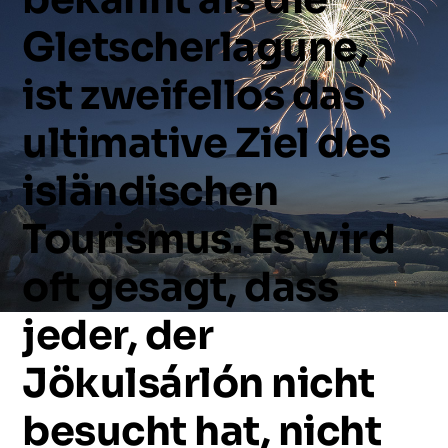
Gletscherlagune,
ist
zweifellos
das
ultimative
Ziel
des
isländischen
Tourismus.
Es
wird
oft
gesagt,
dass
jeder,
der
Jökulsárlón
nicht
besucht
hat,
nicht