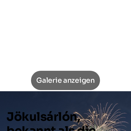
Galerie anzeigen
Jökulsárlón,
bekannt
als
die