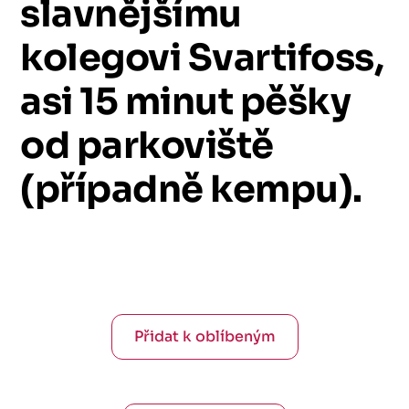
slavnějšímu
kolegovi
Svartifoss,
asi
15
minut
pěšky
od
parkoviště
(případně
kempu).
Přidat k oblíbeným