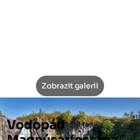
Zobrazit galerii
Vodopád
Magnúsarfoss
má