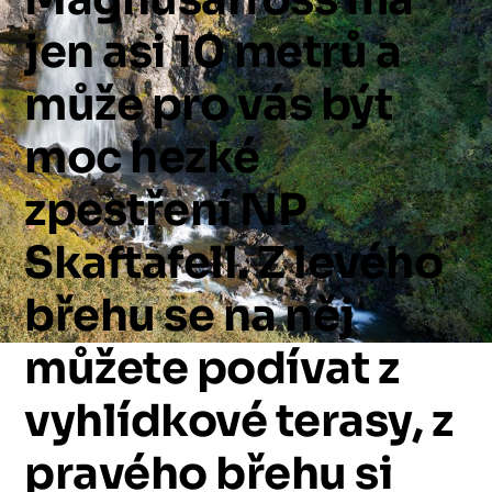
jen
asi
10
metrů
a
může
pro
vás
být
moc
hezké
zpestření
NP
Skaftafell.
Z
levého
břehu
se
na
něj
můžete
podívat
z
vyhlídkové
terasy,
z
pravého
břehu
si