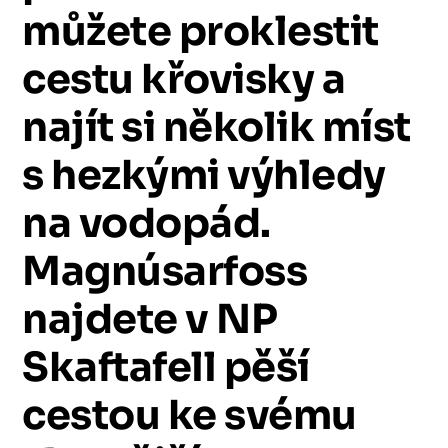
můžete
proklestit
cestu
křovisky
a
najít
si
několik
míst
s
hezkými
výhledy
na
vodopád.
Magnúsarfoss
najdete
v
NP
Skaftafell
pěší
cestou
ke
svému