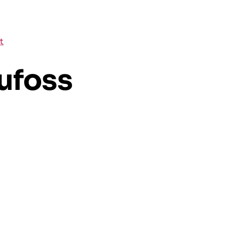
t
ufoss