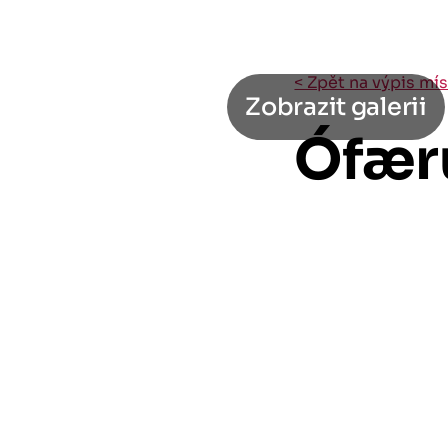
< Zpět na výpis mís
Zobrazit galerii
Ófær