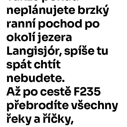
neplánujete
brzký
ranní
pochod
po
okolí
jezera
Langisjór,
spíše
tu
spát
chtít
nebudete.
Až
po
cestě
F235
přebrodíte
všechny
řeky
a
říčky,