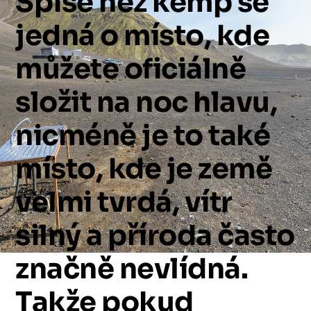
Spíše
než
kemp
se
jedná
o
místo,
kde
můžete
oficiálně
složit
na
noc
hlavu,
nicméně
je
to
také
místo,
kde
je
země
velmi
tvrdá,
vítr
silný
a
příroda
často
značně
nevlídná.
Takže
pokud