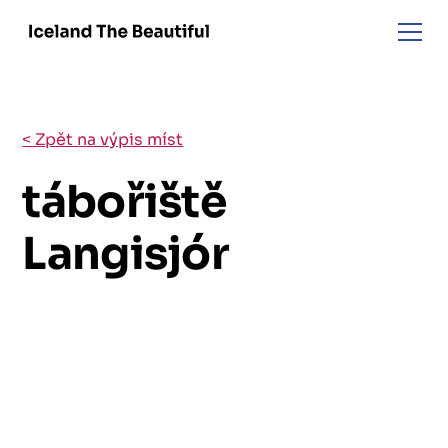
< Zpět na výpis míst
tábořiště
Langisjór