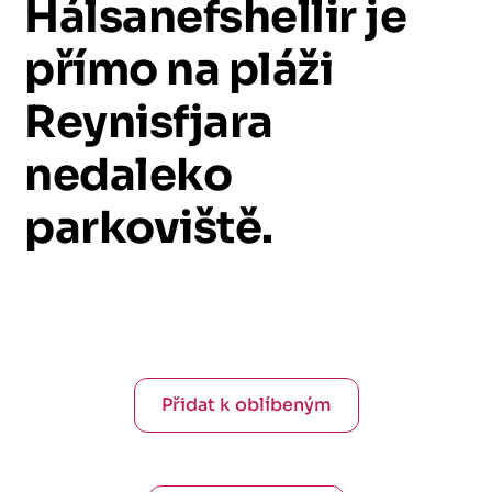
Hálsanefshellir
je
přímo
na
pláži
Reynisfjara
nedaleko
parkoviště.
Přidat k oblíbeným