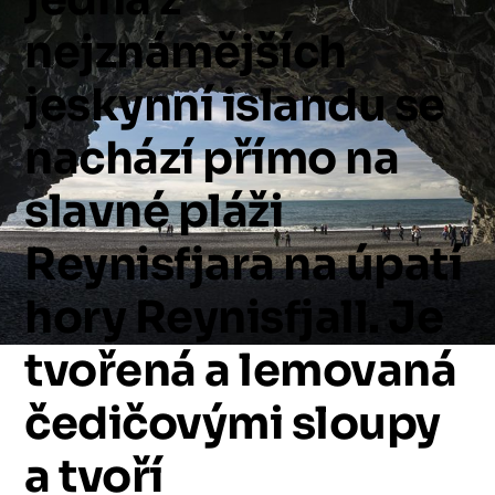
nejznámějších
jeskynní
islandu
se
nachází
přímo
na
slavné
pláži
Reynisfjara
na
úpatí
hory
Reynisfjall.
Je
tvořená
a
lemovaná
čedičovými
sloupy
a
tvoří