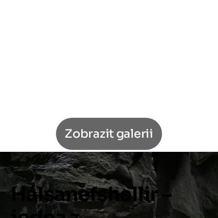
Zobrazit galerii
Hálsanefshellir
–
jedna
z