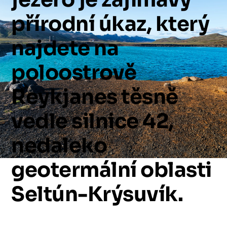
přírodní
úkaz,
který
najdete
na
poloostrově
Reykjanes
těsně
vedle
silnice
42,
nedaleko
geotermální
oblasti
Seltún-Krýsuvík.