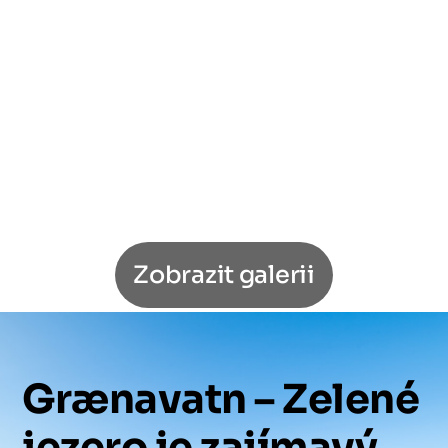
Zobrazit galerii
Grænavatn
–
Zelené
jezero
je
zajímavý