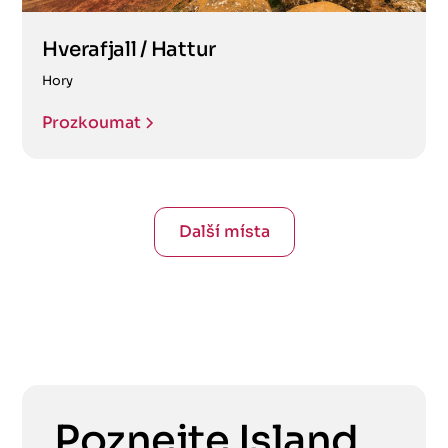
Hverafjall / Hattur
Hory
Prozkoumat
Další místa
Poznejte Island