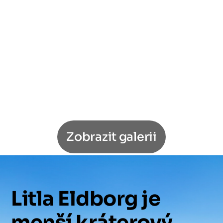
Zobrazit galerii
Litla
Eldborg
je
menší
kráterový