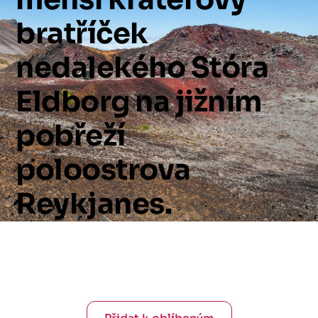
bratříček
nedalekého
Stóra
Eldborg
na
jižním
pobřeží
poloostrova
Reykjanes.