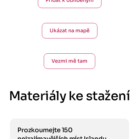
Přidat k oblíbeným
Ukázat na mapě
Vezmi mě tam
Materiály ke stažení
Prozkoumejte 150
nejzajímavějších míst Islandu