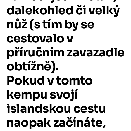
dalekohled
či
velký
nůž
(s
tím
by
se
cestovalo
v
příručním
zavazadle
obtížně).
Pokud
v
tomto
kempu
svojí
islandskou
cestu
naopak
začínáte,