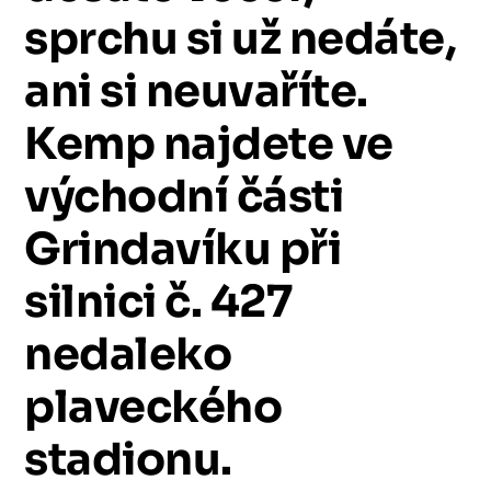
sprchu
si
už
nedáte,
ani
si
neuvaříte.
Kemp
najdete
ve
východní
části
Grindavíku
při
silnici
č.
427
nedaleko
plaveckého
stadionu.