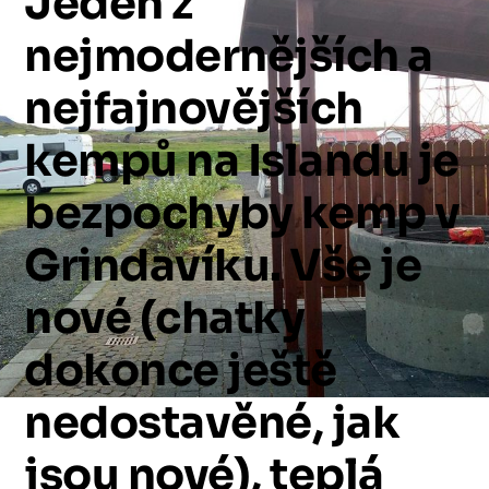
Jeden
z
nejmodernějších
a
nejfajnovějších
kempů
na
Islandu
je
bezpochyby
kemp
v
Grindavíku.
Vše
je
nové
(chatky
dokonce
ještě
nedostavěné,
jak
jsou
nové),
teplá