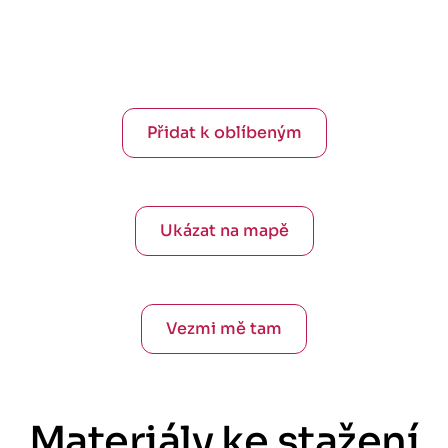
Přidat k oblíbeným
Ukázat na mapě
Vezmi mě tam
Materiály ke stažení