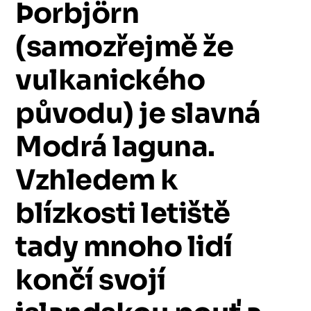
Þorbjörn
(samozřejmě
že
vulkanického
původu)
je
slavná
Modrá
laguna.
Vzhledem
k
blízkosti
letiště
tady
mnoho
lidí
končí
svojí