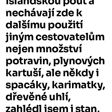
islandskou
pouť
a
nechávají
zde
k
dalšímu
použití
jiným
cestovatelům
nejen
množství
potravin,
plynových
kartuší,
ale
někdy
i
spacáky,
karimatky,
dřevěné
uhlí,
zahlédl
jsem
i
stan,