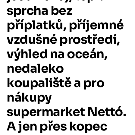
sprcha
bez
příplatků,
příjemné
vzdušné
prostředí,
výhled
na
oceán,
nedaleko
koupaliště
a
pro
nákupy
supermarket
Nettó.
A
jen
přes
kopec