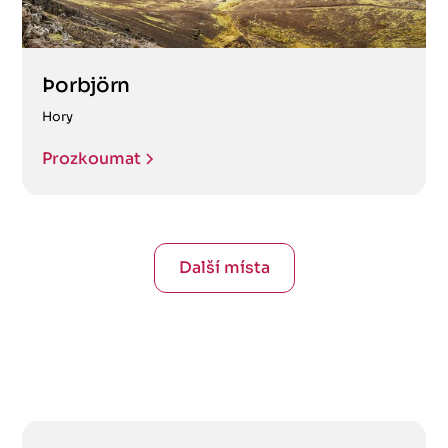
Þorbjörn
Hory
Prozkoumat
Další místa