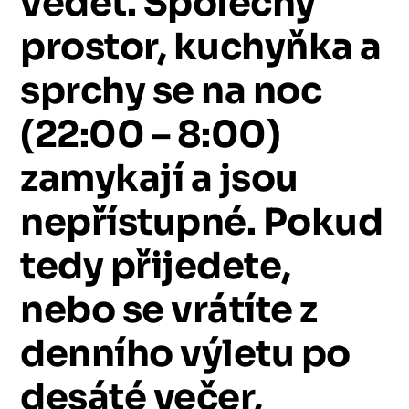
vědět.
Společný
prostor,
kuchyňka
a
sprchy
se
na
noc
(22:00
–
8:00)
zamykají
a
jsou
nepřístupné.
Pokud
tedy
přijedete,
nebo
se
vrátíte
z
denního
výletu
po
desáté
večer,