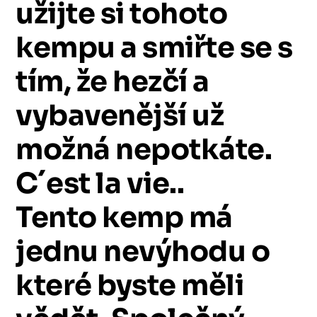
užijte
si
tohoto
kempu
a
smiřte
se
s
tím,
že
hezčí
a
vybavenější
už
možná
nepotkáte.
C´est
la
vie..
Tento
kemp
má
jednu
nevýhodu
o
které
byste
měli