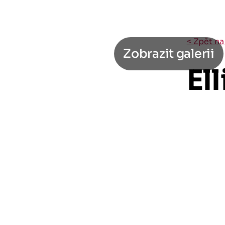
< Zpět na
Zobrazit galerii
El