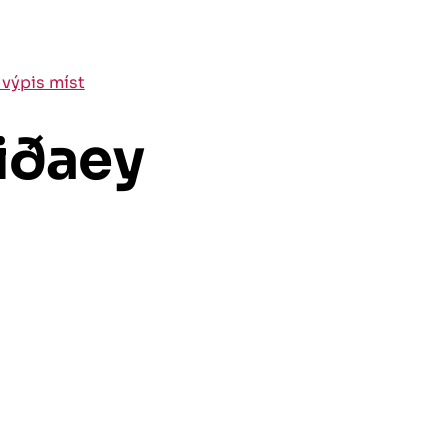
 výpis míst
liðaey