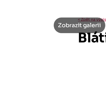
< Zpět na výpi
Zobrazit galerii
Blát