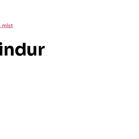
s míst
indur