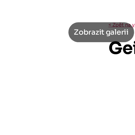
< Zpět na 
Zobrazit galerii
Gei