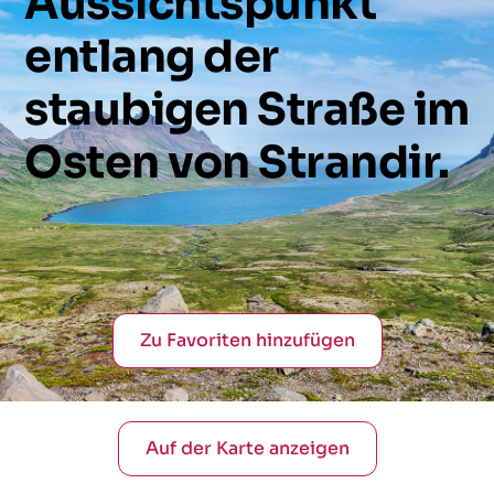
Aussichtspunkt
entlang
der
staubigen
Straße
im
Osten
von
Strandir.
Zu Favoriten hinzufügen
Auf der Karte anzeigen