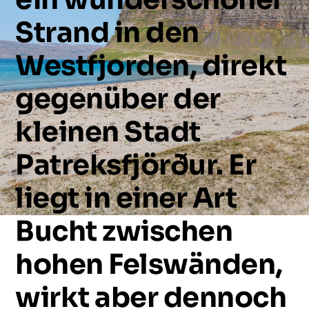
Strand
in
den
Westfjorden,
direkt
gegenüber
der
kleinen
Stadt
Patreksfjörður.
Er
liegt
in
einer
Art
Bucht
zwischen
hohen
Felswänden,
wirkt
aber
dennoch