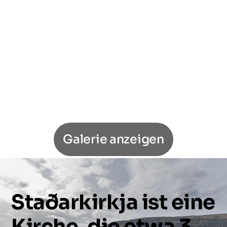
Galerie anzeigen
Staðarkirkja
ist
eine
Kirche,
die
etwa
3