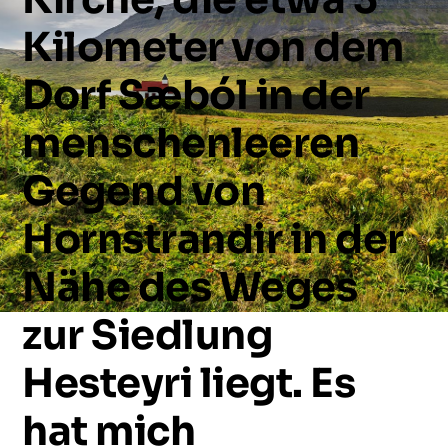
Kilometer
von
dem
Dorf
Sæból
in
der
menschenleeren
Gegend
von
Hornstrandir
in
der
Nähe
des
Weges
zur
Siedlung
Hesteyri
liegt.
Es
hat
mich