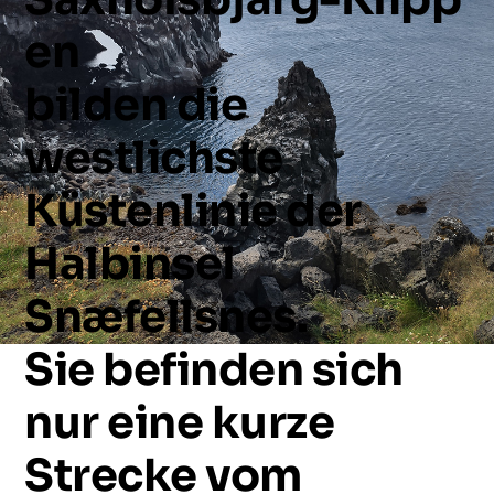
en
bilden
die
westlichste
Küstenlinie
der
Halbinsel
Snæfellsnes.
Sie
befinden
sich
nur
eine
kurze
Strecke
vom