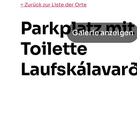
< Zurück zur Liste der Orte
Parkplatz mit
Galerie anzeigen
Toilette
Laufskálavar