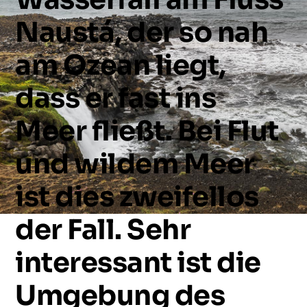
Naustá,
der
so
nah
am
Ozean
liegt,
dass
er
fast
ins
Meer
fließt.
Bei
Flut
und
wildem
Meer
ist
dies
zweifellos
der
Fall.
Sehr
interessant
ist
die
Umgebung
des