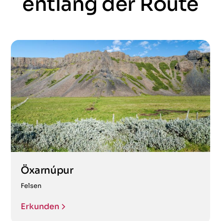
entlang der Route
Öxarnúpur
Felsen
Erkunden