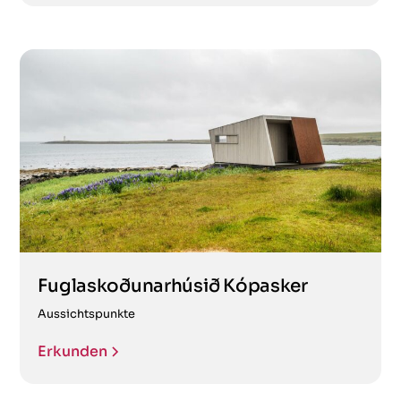
Fuglaskoðunarhúsið Kópasker
Aussichtspunkte
Erkunden