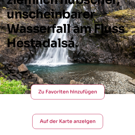
unscheinbarer
Wasserfall
am
Fluss
Hestadalsá.
Zu Favoriten hinzufügen
Auf der Karte anzeigen