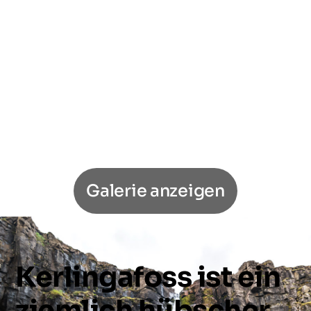
Galerie anzeigen
Kerlingafoss
ist
ein
ziemlich
hübscher,