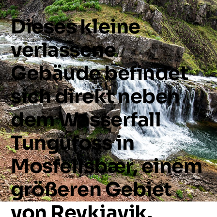
Dieses
kleine
verlassene
Gebäude
befindet
sich
direkt
neben
dem
Wasserfall
Tungufoss
in
Mosfellsbær,
einem
größeren
Gebiet
von
Reykjavik.