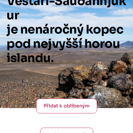
Vestari-Sauðahnjúk
ur
je
nenáročný
kopec
pod
nejvyšší
horou
islandu.
Přidat k oblíbeným