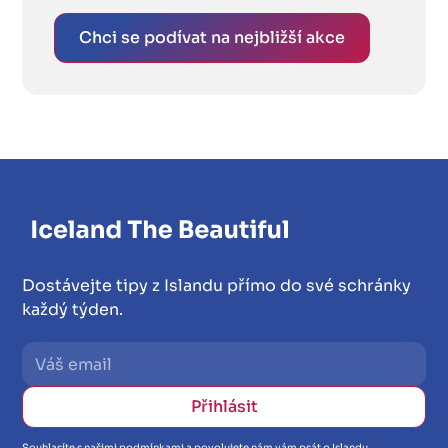
Chci se podívat na nejbližší akce
Dostávejte tipy z Islandu přímo do své schránky
každý týden.
Souhlasíte s našimi podmínkami a povolujete nám vám psát o Islandu.