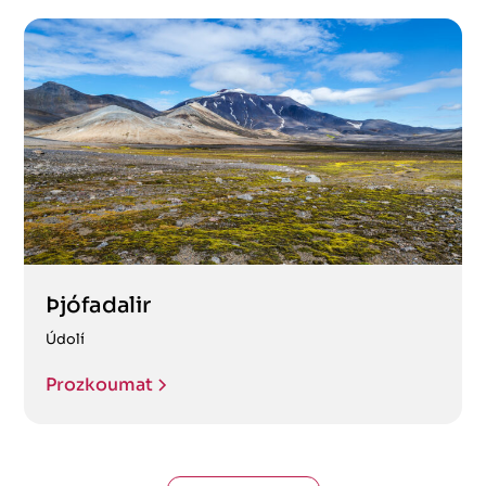
Þjófadalir
Údolí
Prozkoumat