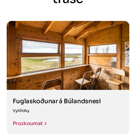
Fuglaskoðunar á Búlandsnesi
Vyhlídky
Prozkoumat