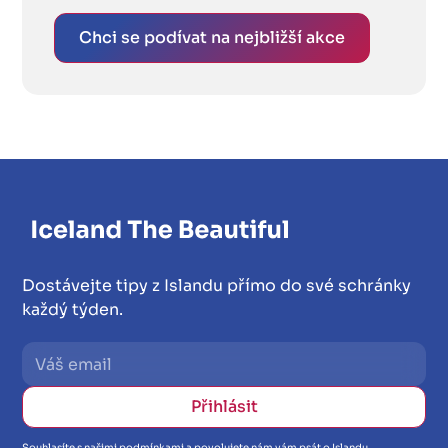
Chci se podívat na nejbližší akce
Dostávejte tipy z Islandu přímo do své schránky
každý týden.
Souhlasíte s našimi podmínkami a povolujete nám vám psát o Islandu.