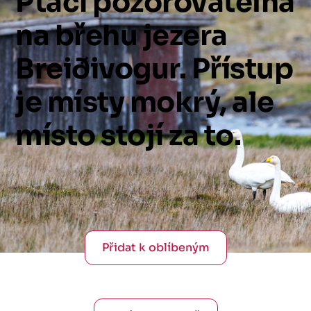
Ptačí
pozorovatelna
na
břehu
jezera
Breiðivogur.
Přístup
je
místy
mokrý,
ale
místo
stojí
za
to.
Přidat k oblíbeným