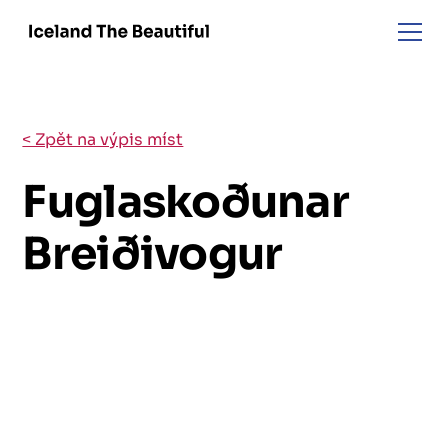
< Zpět na výpis míst
Fuglaskoðunar
Breiðivogur