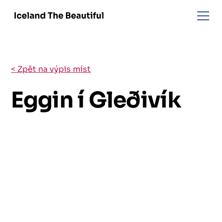
< Zpět na výpis míst
Eggin í Gleðivík