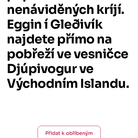
nenáviděných
kríjí.
Eggin
í
Gleðivík
najdete
přímo
na
pobřeží
ve
vesničce
Djúpivogur
ve
Východním
Islandu.
Přidat k oblíbeným