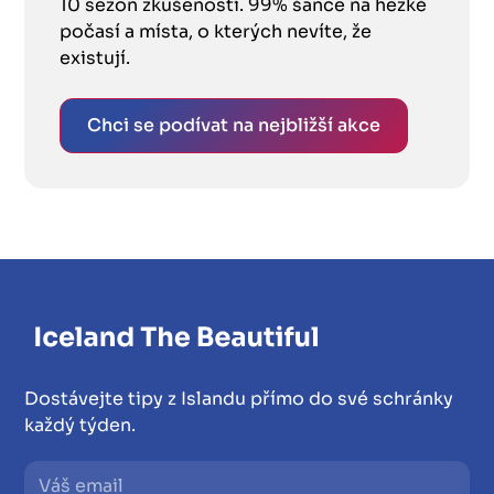
10 sezon zkušeností. 99% šance na hezké
počasí a místa, o kterých nevíte, že
existují.
Chci se podívat na nejbližší akce
Dostávejte tipy z Islandu přímo do své schránky
každý týden.