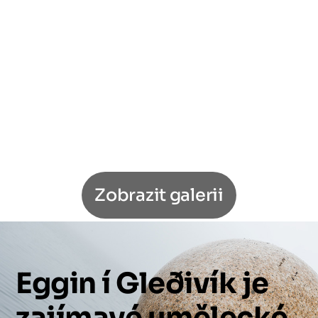
Zobrazit galerii
Eggin
í
Gleðivík
je
zajímavé
umělecké