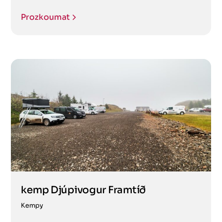
Prozkoumat
kemp Djúpivogur Framtíð
Kempy