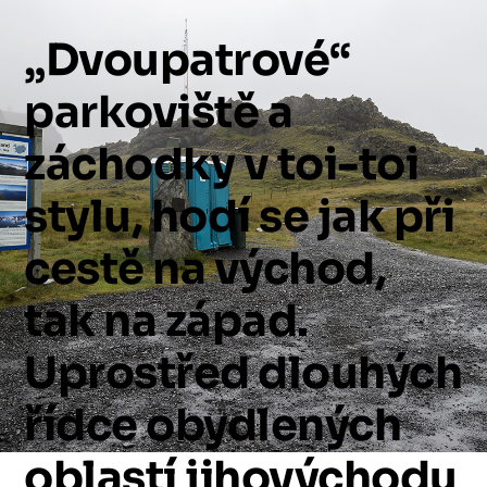
„Dvoupatrové“
parkoviště
a
záchodky
v
toi-toi
stylu,
hodí
se
jak
při
cestě
na
východ,
tak
na
západ.
Uprostřed
dlouhých
řídce
obydlených
oblastí
jihovýchodu