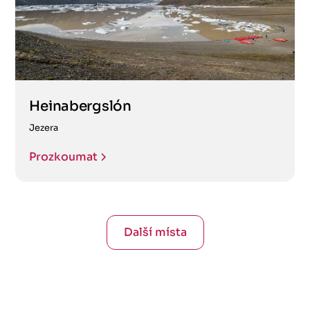
Heinabergslón
Jezera
Prozkoumat
Další místa