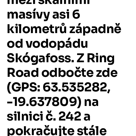
masívy
asi
6
kilometrů
západně
od
vodopádu
Skógafoss.
Z
Ring
Road
odbočte
zde
(GPS:
63.535282,
-19.637809)
na
silnici
č.
242
a
pokračujte
stále