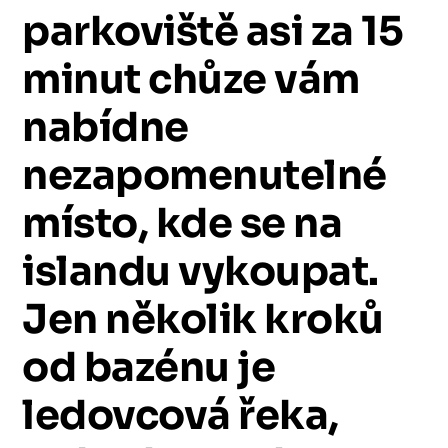
parkoviště
asi
za
15
minut
chůze
vám
nabídne
nezapomenutelné
místo,
kde
se
na
islandu
vykoupat.
Jen
několik
kroků
od
bazénu
je
ledovcová
řeka,