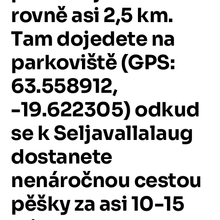
rovně
asi
2,5
km.
Tam
dojedete
na
parkoviště
(GPS:
63.558912,
-19.622305)
odkud
se
k
Seljavallalaug
dostanete
nenáročnou
cestou
pěšky
za
asi
10-15