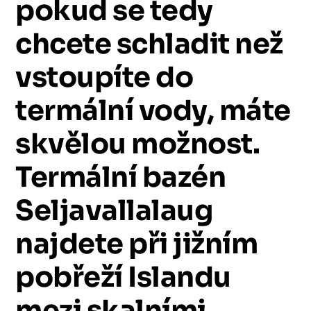
pokud
se
tedy
chcete
schladit
než
vstoupíte
do
termální
vody,
máte
skvělou
možnost.
Termální
bazén
Seljavallalaug
najdete
při
jižním
pobřeží
Islandu
mezi
skalními