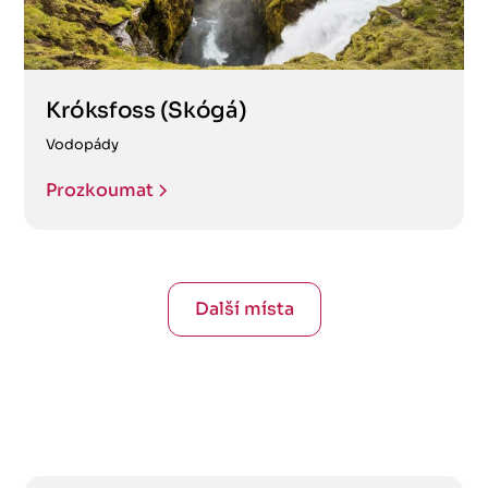
Króksfoss (Skógá)
Vodopády
Prozkoumat
Další místa