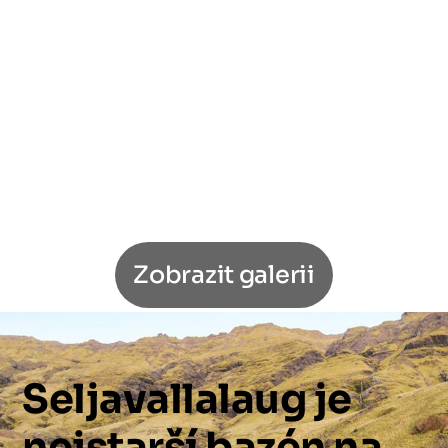
Zobrazit galerii
Seljavallalaug
je
nejstarší
bazén
na