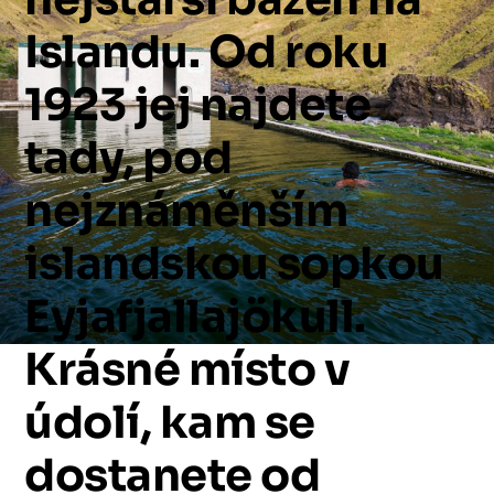
Islandu.
Od
roku
1923
jej
najdete
tady,
pod
nejznáměnším
islandskou
sopkou
Eyjafjallajökull.
Krásné
místo
v
údolí,
kam
se
dostanete
od