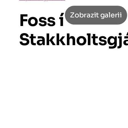
Foss í
Zobrazit galerii
Stakkholtsgj