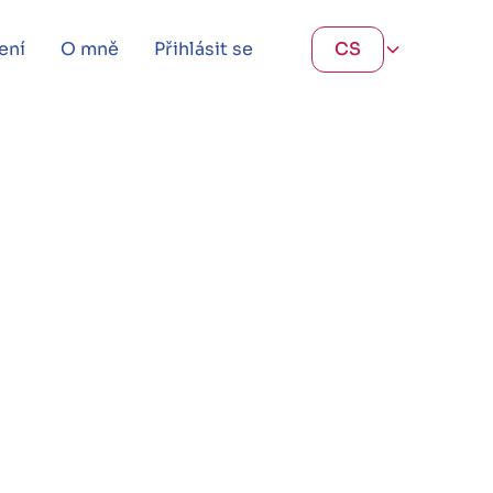
ení
O mně
Přihlásit se
CS