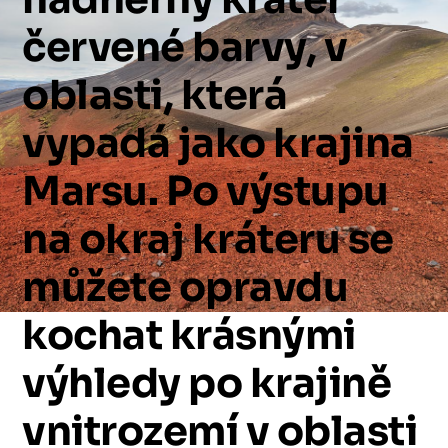
červené
barvy,
v
oblasti,
která
vypadá
jako
krajina
Marsu.
Po
výstupu
na
okraj
kráteru
se
můžete
opravdu
kochat
krásnými
výhledy
po
krajině
vnitrozemí
v
oblasti