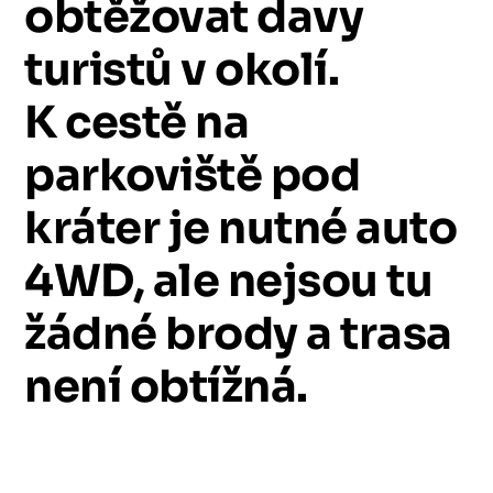
obtěžovat
davy
turistů
v
okolí.
K
cestě
na
parkoviště
pod
kráter
je
nutné
auto
4WD,
ale
nejsou
tu
žádné
brody
a
trasa
není
obtížná.