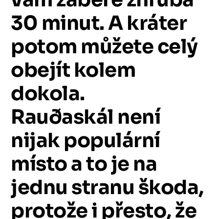
30
minut.
A
kráter
potom
můžete
celý
obejít
kolem
dokola.
Rauðaskál
není
nijak
populární
místo
a
to
je
na
jednu
stranu
škoda,
protože
i
přesto,
že