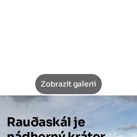
Zobrazit galerii
Rauðaskál
je
nádherný
kráter