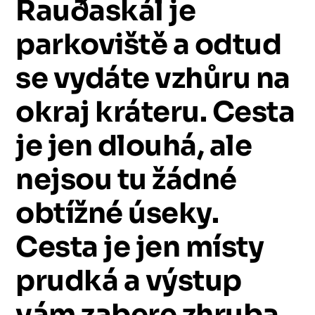
Rauðaskál
je
parkoviště
a
odtud
se
vydáte
vzhůru
na
okraj
kráteru.
Cesta
je
jen
dlouhá,
ale
nejsou
tu
žádné
obtížné
úseky.
Cesta
je
jen
místy
prudká
a
výstup
vám
zabere
zhruba