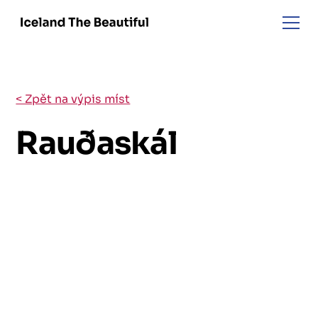
< Zpět na výpis míst
Rauðaskál