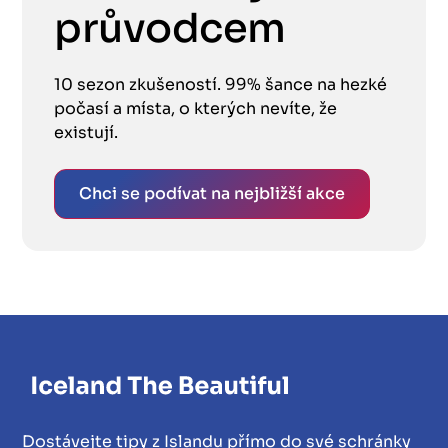
průvodcem
10 sezon zkušeností. 99% šance na hezké
počasí a místa, o kterých nevíte, že
existují.
Chci se podívat na nejbližší akce
Dostávejte tipy z Islandu přímo do své schránky