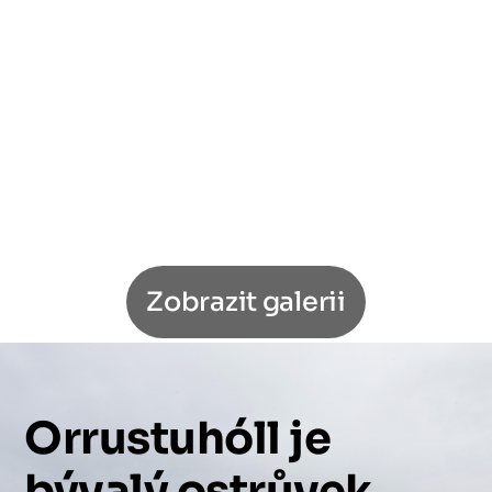
Zobrazit galerii
Orrustuhóll
je
bývalý
ostrůvek,