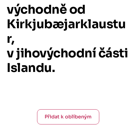
východně
od
Kirkjubæjarklaustu
r,
v
jihovýchodní
části
Islandu.
Přidat k oblíbeným