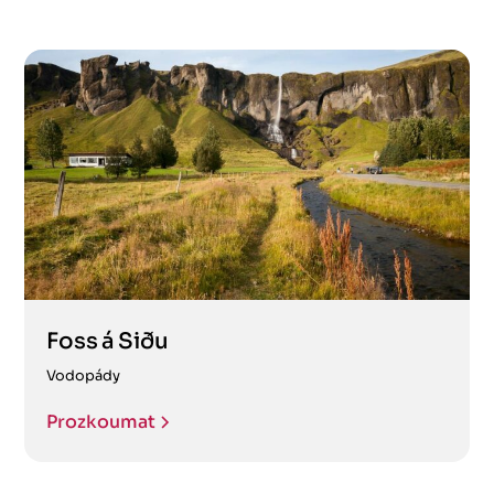
Foss á Siðu
Vodopády
Prozkoumat