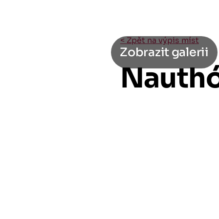
< Zpět na výpis míst
Zobrazit galerii
Nauthó