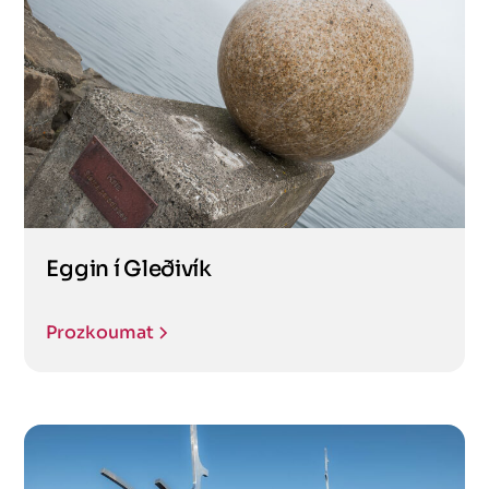
Eggin í Gleðivík
Prozkoumat