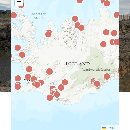
−
Leaflet