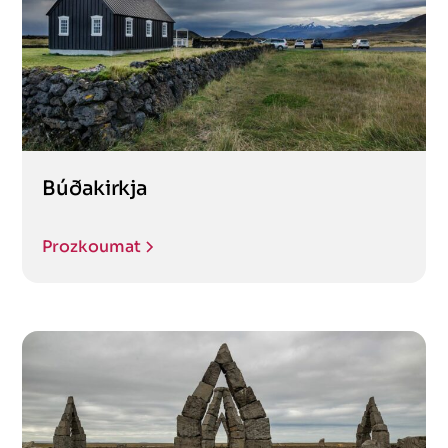
Búðakirkja
Prozkoumat