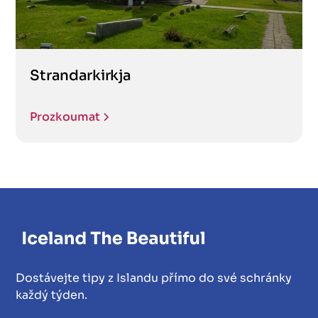
Strandarkirkja
Prozkoumat
Dostávejte tipy z Islandu přímo do své schránky
každý týden.