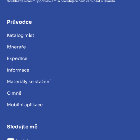
Souhlasíte s našimi podmínkami a povolujete nám vám psát o Islandu.
Průvodce
Katalog míst
Itineráře
Expedice
Informace
Materiály ke stažení
O mně
Mobilní aplikace
Sledujte mě