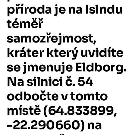
příroda
je
na
Islndu
téměř
samozřejmost,
kráter
který
uvidíte
se
jmenuje
Eldborg.
Na
silnici
č.
54
odbočte
v
tomto
místě
(64.833899,
-22.290660)
na