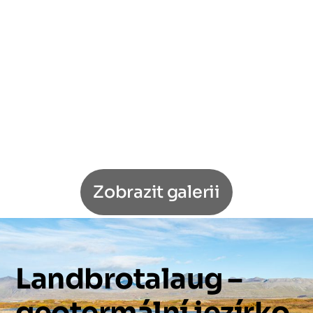
Zobrazit galerii
Landbrotalaug
–
geotermální
jezírko