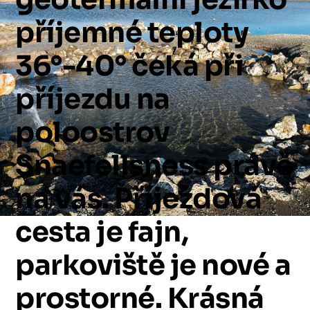
příjemné
teploty
36°-40°
čeká
při
příjezdu
na
poloostrov
Snaefellsness
právě
na
vás.
Příjezdová
cesta
je
fajn,
parkoviště
je
nové
a
prostorné.
Krásná