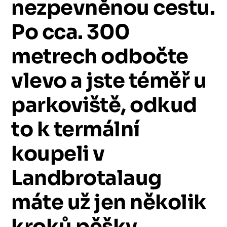
nezpevněnou
cestu.
Po
cca.
300
metrech
odbočte
vlevo
a
jste
téměř
u
parkoviště,
odkud
to
k
termální
koupeli
v
Landbrotalaug
máte
už
jen
několik
kroků
pěšky